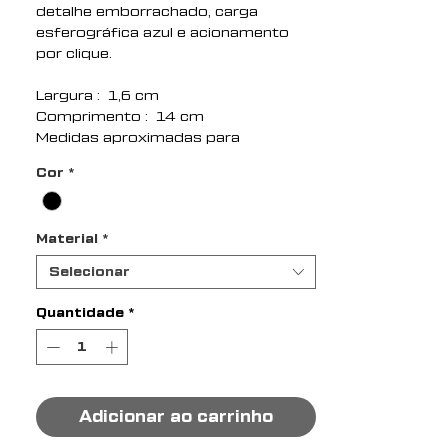
detalhe emborrachado, carga
esferográfica azul e acionamento
por clique.
Largura : 1,6 cm
Comprimento : 14 cm
Medidas aproximadas para
gravação (CxL): 3 cm x 0,8 cm
Cor
*
Peso aproximado (g): 9
Material
*
Selecionar
Quantidade
*
Adicionar ao carrinho