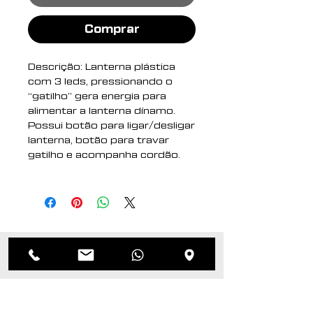
Comprar
Descrição: Lanterna plástica
com 3 leds, pressionando o
“gatilho” gera energia para
alimentar a lanterna dínamo.
Possui botão para ligar/desligar
lanterna, botão para travar
gatilho e acompanha cordão.
Altura : 10,2 cm
Largura : 5,3 cm
Medidas aproximadas para
gravação (CxL): 8 cm x 4 cm
Peso aproximado (g): 62
Produtos
relacionados