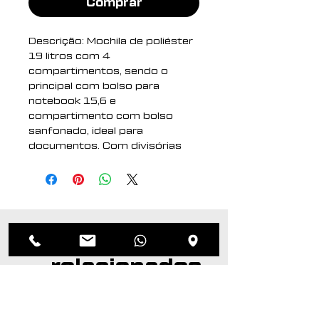
Comprar
Descrição: Mochila de poliéster
19 litros com 4
compartimentos, sendo o
principal com bolso para
notebook 15,6 e
compartimento com bolso
sanfonado, ideal para
documentos. Com divisórias
internas para acessórios, a
mochila possui suporte externo
USB, alça para engate em
malas de viagem e duas alças
de mãos, sendo uma delas para
Produtos
o transporte da mochila no
formato pasta.
relacionados
Altura : 41 cm
Largura : 31 cm
Profundidade : 15 cm