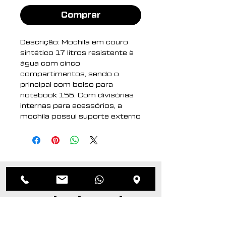
Comprar
Descrição: Mochila em couro
sintético 17 litros resistente à
água com cinco
compartimentos, sendo o
principal com bolso para
notebook 156. Com divisórias
internas para acessórios, a
mochila possui suporte externo
usb, alça para encaixe em
malas de viagem e duas alças
de mãos, sendo uma delas
lateral para o transporte da
mochila no modo pasta.
Produtos
Altura : 45,2 cm
relacionados
Largura : 33,5 cm
Profundidade : 11,6 cm
Medidas aproximadas para