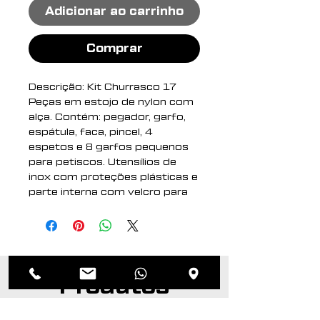
Adicionar ao carrinho
Comprar
Descrição: Kit Churrasco 17
Peças em estojo de nylon com
alça. Contém: pegador, garfo,
espátula, faca, pincel, 4
espetos e 8 garfos pequenos
para petiscos. Utensílios de
inox com proteções plásticas e
parte interna com velcro para
fixação das peças, acompanha
plaquinha metálica para
personalização.
Altura : 37,2 cm
Produtos
Largura : 13,1 cm
Medidas aproximadas para
relacionados
gravação (CxL): Plaqueta 4,7