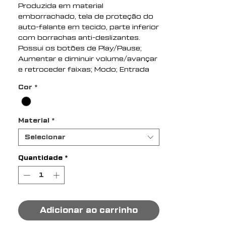
Produzida em material
emborrachado, tela de proteção do
auto-falante em tecido, parte inferior
com borrachas anti-deslizantes.
Possui os botões de Play/Pause;
Aumentar e diminuir volume/avançar
e retroceder faixas; Modo; Entrada
USB; Entrada TF (cartão MicroSD);
Cor
*
Botão On/Off e Entrada DC 5V.
Acompanha cabo USB.
Material
*
Altura : 8,3 cm
Largura : 11,2 cm
Selecionar
Espessura : 4,1 cm
Medidas aproximadas para
Quantidade
*
gravação (CxL): 7 cm x 10 cm
Peso aproximado (g): 205
Adicionar ao carrinho