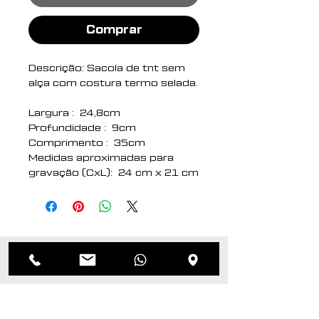
Comprar
Descrição: Sacola de tnt sem
alça com costura termo selada.
Largura : 24,8cm
Profundidade : 9cm
Comprimento : 35cm
Medidas aproximadas para
gravação (CxL): 24 cm x 21 cm
Peso aproximado (g): 17
Produtos
relacionados