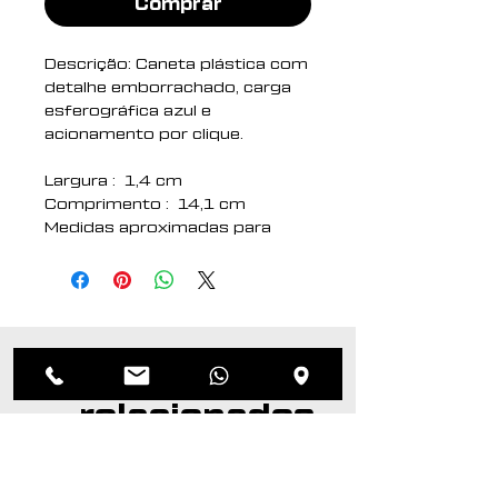
Comprar
Descrição: Caneta plástica com
detalhe emborrachado, carga
esferográfica azul e
acionamento por clique.
Largura : 1,4 cm
Comprimento : 14,1 cm
Medidas aproximadas para
gravação (CxL): 3,5 cm x 0,7
cm
Peso aproximado (g): 8
Produtos
relacionados