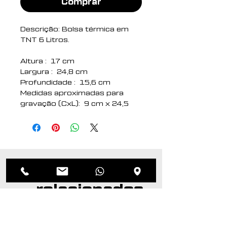
Comprar
Descrição: Bolsa térmica em
TNT 6 Litros.
Altura : 17 cm
Largura : 24,8 cm
Profundidade : 15,6 cm
Medidas aproximadas para
gravação (CxL): 9 cm x 24,5
cm
Peso aproximado (g): 49
Produtos
relacionados