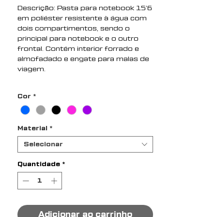
Descrição: Pasta para notebook 15’6
em poliéster resistente à água com
dois compartimentos, sendo o
principal para notebook e o outro
frontal. Contém interior forrado e
almofadado e engate para malas de
viagem.
Altura : 30,8 cm
Cor
*
Profundidade : 5 cm
Comprimento : 41,5 cm
Medidas aproximadas para
Material
*
gravação (CxL): 19 cm x 37 cm
Peso aproximado (g): 394
Selecionar
Quantidade
*
Adicionar ao carrinho