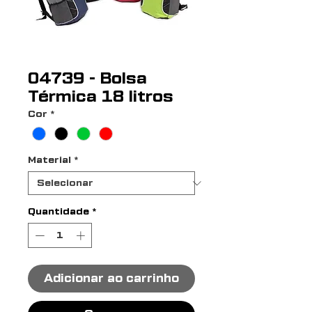
04739 - Bolsa
Térmica 18 litros
Cor
*
Material
*
Quantidade
*
Adicionar ao carrinho