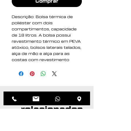
Comprar
Descrição: Bolsa térmica de
poliéster com dois
compartimentos, capacidade
de 18 litros. A bolsa possui
revestimento térmico em PEVA
atóxico, bolsos laterais telados,
alça de mão e alça para as
costas com revestimento
espumado.
Altura : 36 cm
Largura : 27 cm
Profundidade : 19 cm
Produtos
Medidas aproximadas para
gravação (CxL): 17 cm x 13 cm
relacionados
Peso aproximado (g): 353