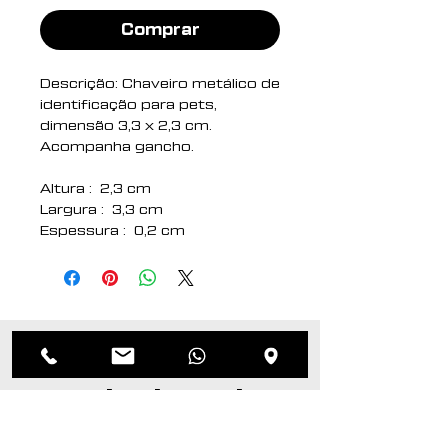
Comprar
Descrição: Chaveiro metálico de
identificação para pets,
dimensão 3,3 x 2,3 cm.
Acompanha gancho.
Altura : 2,3 cm
Largura : 3,3 cm
Espessura : 0,2 cm
Comprimento : c/ gancho: 4,2
cm
Medidas aproximadas para
gravação (CxL): 2 cm x 0,8 cm
Peso aproximado (g): 8
Produtos
relacionados