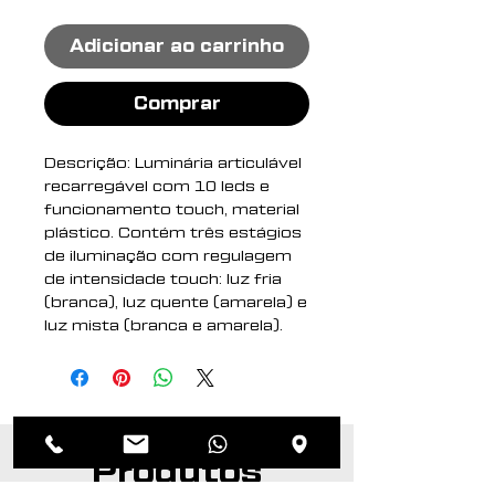
Adicionar ao carrinho
Comprar
Descrição: Luminária articulável
recarregável com 10 leds e
funcionamento touch, material
plástico. Contém três estágios
de iluminação com regulagem
de intensidade touch: luz fria
(branca), luz quente (amarela) e
luz mista (branca e amarela).
Base com botão para ligar e
desligar. Acompanha uma
bateria de lítio e cabo USB para
carregamento.
Produtos
Altura : 35,4 cm
Largura : Base 10 cm