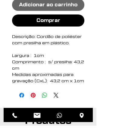
Adicionar ao carrinho
Comprar
Descrição: Cordão de poliéster
com presilha em plástico.
Largura : 1cm
Comprimento : s/ presilha: 43,2
cm
Medidas aproximadas para
gravação (CxL): 43,2 cm x 1cm
Peso aproximado (g): 6
Produtos
relacionados