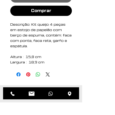
Comprar
Descrição: Kit queijo 4 peças
em estojo de papelão com
berço de espuma, contém: faca
com ponta, faca reta, garfo e
espátula.
Altura : 15,8 cm
Largura : 18,9 cm
Espessura : 2,2 cm
Medidas aproximadas para
gravação (CxL): Estojo 14 cm x
18 cm – Cabo 2 cm x 2,5 cm
Peso aproximado (g): 220
Produtos
relacionados