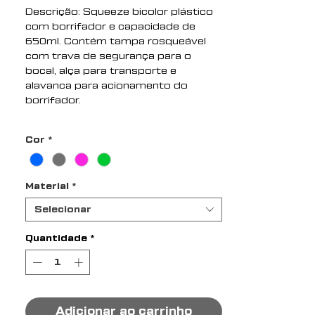
Descrição: Squeeze bicolor plástico
com borrifador e capacidade de
650ml. Contém tampa rosqueável
com trava de segurança para o
bocal, alça para transporte e
alavanca para acionamento do
borrifador.
Altura : 25,9 cm
Cor
*
Largura : 10,2 cm
Circunferência : 21,5 cm
Medidas aproximadas para
Material
*
gravação (CxL): 16 cm x 3 cm
Tamanho total aproximado (CxL):
Selecionar
Bocal 1,6 cm
Peso aproximado (g): 153
Quantidade
*
Adicionar ao carrinho