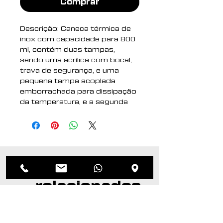
Comprar
Descrição: Caneca térmica de
inox com capacidade para 800
ml, contém duas tampas,
sendo uma acrílica com bocal,
trava de segurança, e uma
pequena tampa acoplada
emborrachada para dissipação
da temperatura, e a segunda
tampa acrílica, contém
compartimento que ao deslizar
acessará ao bocal. Acompanha
canudo de inox e escovinha de
limpeza.
Produtos
Altura : 20,2 cm
relacionados
Largura : 10 cm
Circunferência : 31,5cm
Medidas aproximadas para
gravação (CxL): 8,5 cm x 4 cm