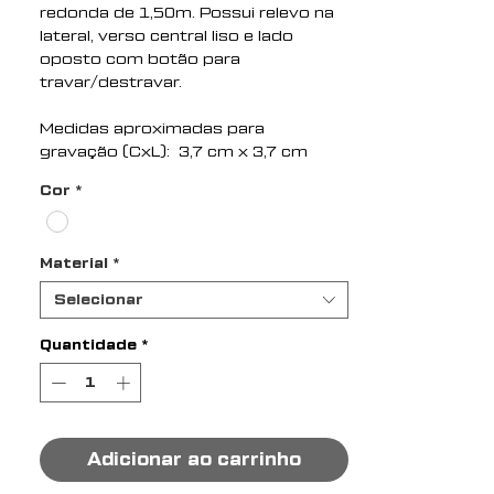
redonda de 1,50m. Possui relevo na
lateral, verso central liso e lado
oposto com botão para
travar/destravar.
Medidas aproximadas para
gravação (CxL): 3,7 cm x 3,7 cm
Tamanho total aproximado (CxL): 5
Cor
*
cm x 5 cm x 1 cm
Peso aproximado (g): 20
Material
*
Selecionar
Quantidade
*
Adicionar ao carrinho