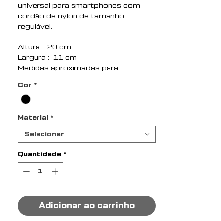
universal para smartphones com
cordão de nylon de tamanho
regulável.
Altura : 20 cm
Largura : 11 cm
Medidas aproximadas para
gravação (CxL): 9,5 cm x 17 cm
Cor
*
Peso aproximado (g): 42
Material
*
Selecionar
Quantidade
*
Adicionar ao carrinho