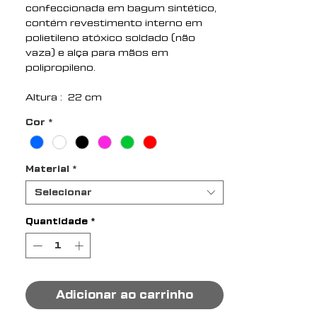
confeccionada em bagum sintético,
contém revestimento interno em
polietileno atóxico soldado (não
vaza) e alça para mãos em
polipropileno.
Altura : 22 cm
Largura : 29 cm
Cor
*
Profundidade : 21 cm
Medidas aproximadas para
gravação (CxL): 13 cm x 27 cm
Material
*
Peso aproximado (g): 189
Selecionar
Quantidade
*
Adicionar ao carrinho