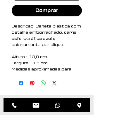
Comprar
Descrição: Caneta plástica com
detalhe emborrachado, carga
esferográfica azul e
acionamento por clique.
Altura : 13,8 cm
Largura : 1,5 cm
Medidas aproximadas para
gravação (CxL): 4,7 cm x 1,1
cm
Peso aproximado (g): 8
Produtos
relacionados