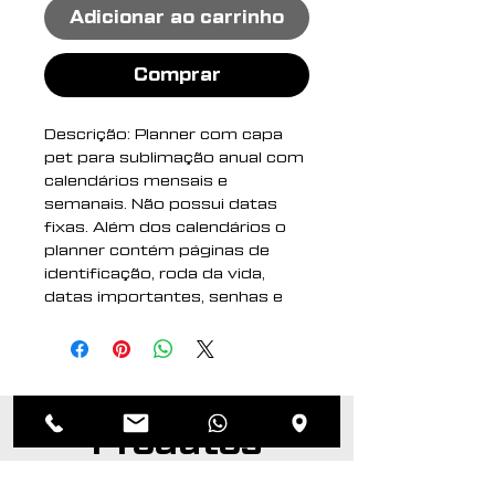
Adicionar ao carrinho
Comprar
Descrição: Planner com capa
pet para sublimação anual com
calendários mensais e
semanais. Não possui datas
fixas. Além dos calendários o
planner contém páginas de
identificação, roda da vida,
datas importantes, senhas e
acessos, contatos, metas
anuais, planejamento anual,
livros para ler, filmes para ver,
minhas séries, controle
financeiro, metas financeiras,
Produtos
despesas previstas, contas
parceladas, saúde financeira,
relacionados
cuidados com a saúde, meu