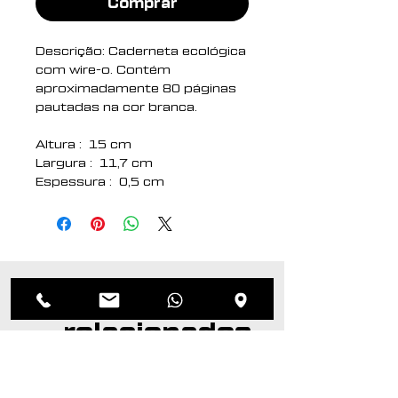
Comprar
Descrição: Caderneta ecológica
com wire-o. Contém
aproximadamente 80 páginas
pautadas na cor branca.
Altura : 15 cm
Largura : 11,7 cm
Espessura : 0,5 cm
Medidas aproximadas para
gravação (CxL): 5,5 cm x 7,5
cm
Peso aproximado (g): 92
Produtos
relacionados