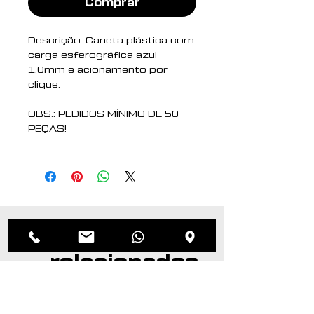
Comprar
Descrição: Caneta plástica com
carga esferográfica azul
1.0mm e acionamento por
clique.
OBS.: PEDIDOS MÍNIMO DE 50
PEÇAS!
Largura : 1,4 cm
Comprimento : 13,4 cm
Medidas aproximadas para
gravação (CxL): 3 cm x 0,5 cm
Peso aproximado (g): 5
Produtos
relacionados