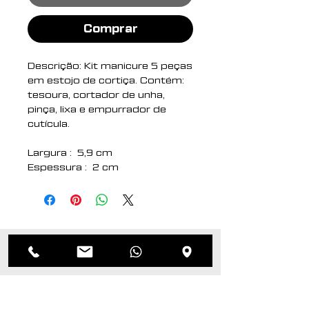
Comprar
Descrição: Kit manicure 5 peças
em estojo de cortiça. Contém:
tesoura, cortador de unha,
pinça, lixa e empurrador de
cutícula.
Largura : 5,9 cm
Espessura : 2 cm
Comprimento : 10,2 cm
Medidas aproximadas para
gravação (CxL): 7 cm x 5 cm
Peso aproximado (g): 49
Produtos
relacionados