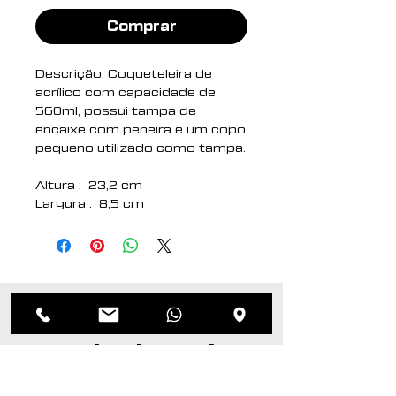
Comprar
Descrição: Coqueteleira de
acrílico com capacidade de
560ml, possui tampa de
encaixe com peneira e um copo
pequeno utilizado como tampa.
Altura : 23,2 cm
Largura : 8,5 cm
Circunferência : 25,7 cm
Medidas aproximadas para
gravação (CxL): 12,5 cm x 4
cm
Peso aproximado (g): 126
Produtos
relacionados