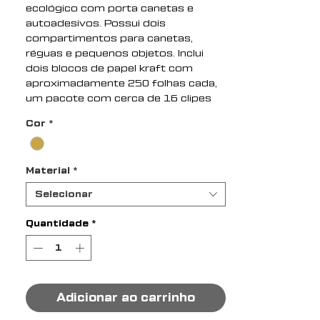
ecológico com porta canetas e
autoadesivos. Possui dois
compartimentos para canetas,
réguas e pequenos objetos. Inclui
dois blocos de papel kraft com
aproximadamente 250 folhas cada,
um pacote com cerca de 16 clipes
coloridos e quatro blocos de
Cor
*
marcadores de páginas coloridos,
cada um com aproximadamente 60
folhas.
Material
*
Altura : 9,5 cm
Selecionar
Largura : 19,4 cm
Profundidade : 16,7 cm
Quantidade
*
Medidas aproximadas para
gravação (CxL): 3,5 cm x 11 cm
Peso aproximado (g): 645
Adicionar ao carrinho