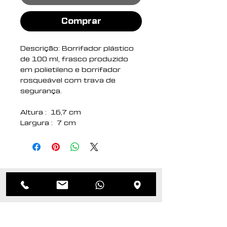
Comprar
Descrição: Borrifador plástico
de 100 ml, frasco produzido
em polietileno e borrifador
rosqueável com trava de
segurança.
Altura : 16,7 cm
Largura : 7 cm
Circunferência : 12,9 cm
Medidas aproximadas para
gravação (CxL): 8 cm x 3 cm
Peso aproximado (g): 28
Produtos
relacionados