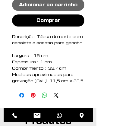
Adicionar ao carrinho
Comprar
Descrição: Tábua de corte com
canaleta e acesso para gancho.
Largura : 16 cm
Espessura : 1 cm
Comprimento : 39,7 cm
Medidas aproximadas para
gravação (CxL): 11,5 cm x 23,5
cm
Peso aproximado (g): 348
Produtos
relacionados