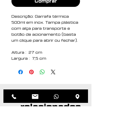
Comprar
Descrição: Garrafa térmica
500ml em inox. Tampa plástica
com alça para transporte e
botão de acionamento (basta
um clique para abrir ou fechar).
Altura : 27 cm
Largura : 7,5 cm
Circunferência : 23 cm
Medidas aproximadas para
gravação (CxL): 14 cm x 7 cm
Peso aproximado (g): 310
Produtos
relacionados