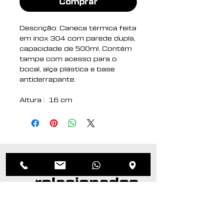
Comprar
Descrição: Caneca térmica feita
em inox 304 com parede dupla,
capacidade de 500ml. Contém
tampa com acesso para o
bocal, alça plástica e base
antiderrapante.
Altura : 16 cm
Largura : 9,4 cm
Circunferência : 29,7 cm
Comprimento : Com alça 13,3
cm
Medidas aproximadas para
Produtos
gravação (CxL): 10,5 cm x 5
cm
relacionados
Tamanho total
aproximado (CxL): Diâmetro
sem tampa 7,5 cm
Peso aproximado (g): 304