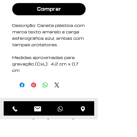
Comprar
Descrição: Caneta plástica com
marca texto amarelo e carga
esferográfica azul, ambas com
tampas protetoras.
Medidas aproximadas para
gravação (CxL): 4,2 cm x 0,7
cm
Tamanho total
aproximado (CxL): 14,2 cm x
1,8 cm
Peso aproximado (g): 11
Produtos
relacionados