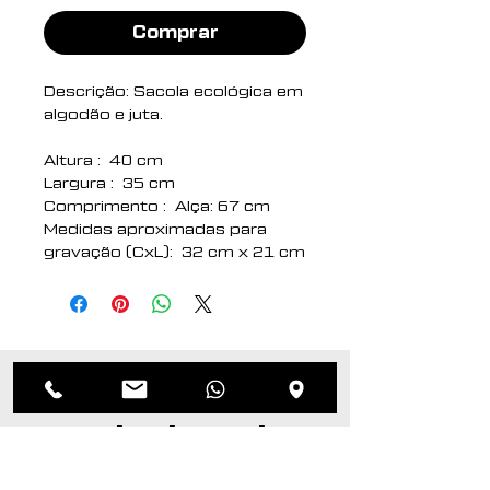
Comprar
Descrição: Sacola ecológica em
algodão e juta.
Altura : 40 cm
Largura : 35 cm
Comprimento : Alça: 67 cm
Medidas aproximadas para
gravação (CxL): 32 cm x 21 cm
Peso aproximado (g): 90
Produtos
relacionados