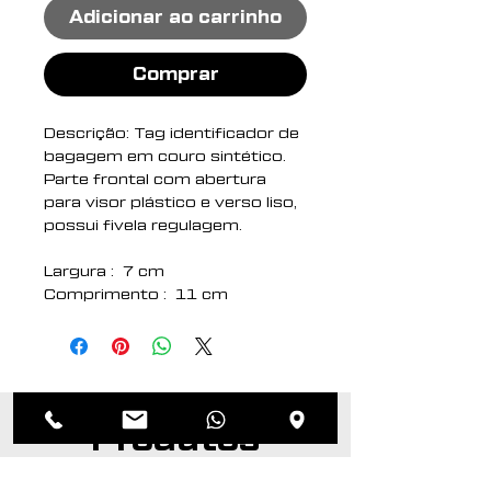
Adicionar ao carrinho
Comprar
Descrição: Tag identificador de
bagagem em couro sintético.
Parte frontal com abertura
para visor plástico e verso liso,
possui fivela regulagem.
Largura : 7 cm
Comprimento : 11 cm
Medidas aproximadas para
gravação (CxL): 6 cm x 3,5 cm
Peso aproximado (g): 15
Produtos
relacionados