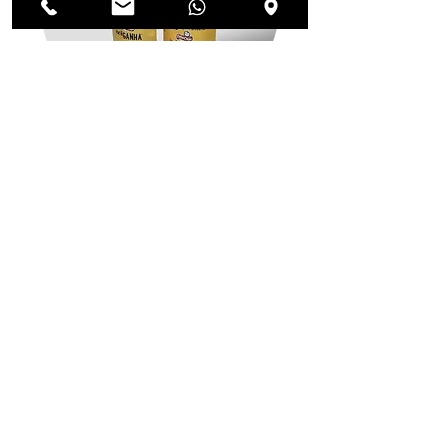
Produzimos soluções para o
ponto de venda, como displays e
expositores. Aumente sua
visibilidade e impulsione as
vendas com materiais eficazes.
SAIBA MAIS
PROJETOS