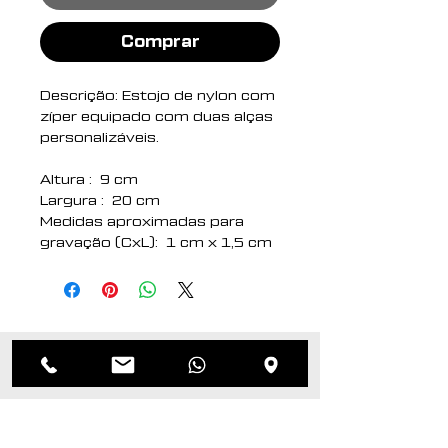
Comprar
Descrição: Estojo de nylon com
zíper equipado com duas alças
personalizáveis.
Altura : 9 cm
Largura : 20 cm
Medidas aproximadas para
gravação (CxL): 1 cm x 1,5 cm
Peso aproximado (g): 7
Produtos
relacionados