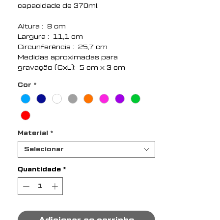
capacidade de 370ml.
Altura : 8 cm
Largura : 11,1 cm
Circunferência : 25,7 cm
Medidas aproximadas para
gravação (CxL): 5 cm x 3 cm
Peso aproximado (g): 134
Cor
*
Material
*
Selecionar
Quantidade
*