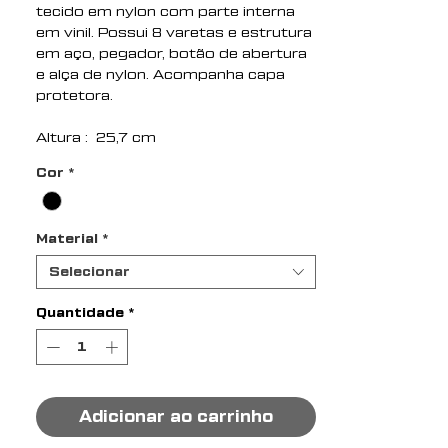
tecido em nylon com parte interna
em vinil. Possui 8 varetas e estrutura
em aço, pegador, botão de abertura
e alça de nylon. Acompanha capa
protetora.
Altura : 25,7 cm
Largura : 4,1 cm
Cor
*
Circunferência : Diâmetro: 98 cm
Medidas aproximadas para
gravação (CxL): 17,5 cm x 35 cm
Material
*
Peso aproximado (g): 270
Selecionar
Quantidade
*
Adicionar ao carrinho