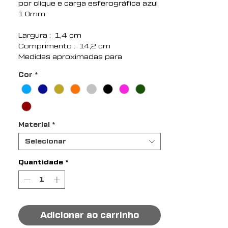
por clique e carga esferográfica azul
1.0mm.
Largura : 1,4 cm
Comprimento : 14,2 cm
Medidas aproximadas para
gravação (CxL): 3 cm x 0,4 cm
Cor
*
Peso aproximado (g): 18
Material
*
Selecionar
Quantidade
*
Adicionar ao carrinho