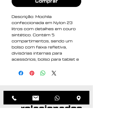
Comprar
Descrição: Mochila
confeccionada em Nylon 23
litros com detalhes em couro
sintético. Contém 5
compartimentos, sendo um
bolso com faixa refletiva,
divisórias internas para
acessórios, bolso para tablet e
notebook 15.6, bolso antifurto
nas costas, bolso externo na
lateral com elástico, suporte
externo USB, alça para encaixe
em malas de viagem, alças da
Produtos
mochila possuem bolsos
integrados para suporte de
relacionados
óculos e cartões.
Altura : 42 cm
Largura : 29 cm