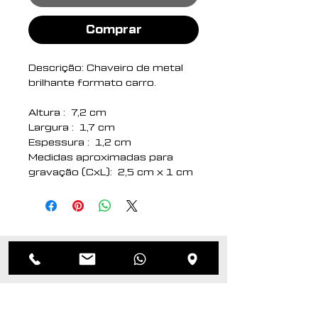
Comprar
Descrição: Chaveiro de metal
brilhante formato carro.
Altura : 7,2 cm
Largura : 1,7 cm
Espessura : 1,2 cm
Medidas aproximadas para
gravação (CxL): 2,5 cm x 1 cm
Peso aproximado (g): 30
Produtos
relacionados