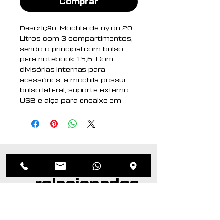
Comprar
Descrição: Mochila de nylon 20
Litros com 3 compartimentos,
sendo o principal com bolso
para notebook 15,6. Com
divisórias internas para
acessórios, a mochila possui
bolso lateral, suporte externo
USB e alça para encaixe em
malas e viagens.
Altura : 41 cm
Largura : 30 cm
Profundidade : 17 cm
Produtos
Medidas aproximadas para
gravação (CxL): 22,5 cm x 16
relacionados
cm
Peso aproximado (g): 700