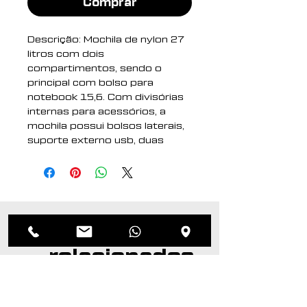
Comprar
Descrição: Mochila de nylon 27
litros com dois
compartimentos, sendo o
principal com bolso para
notebook 15,6. Com divisórias
internas para acessórios, a
mochila possui bolsos laterais,
suporte externo usb, duas
alças de mãos e alça para
engate em malas de viagem.
Altura : 44 cm
Largura : 35 cm
Produtos
Profundidade : 18 cm
Medidas aproximadas para
relacionados
gravação (CxL): 24 cm x 16 cm
Peso aproximado (g): 733