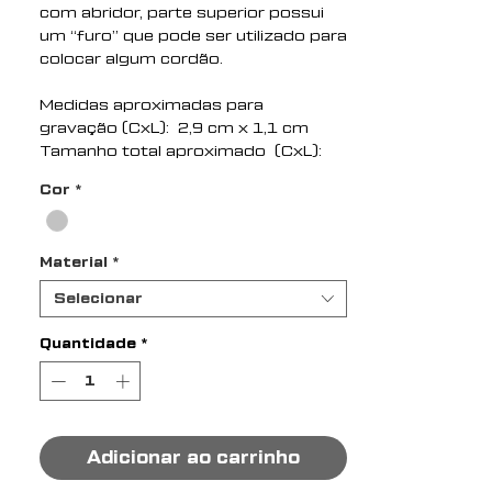
com abridor, parte superior possui
um “furo” que pode ser utilizado para
colocar algum cordão.
Medidas aproximadas para
gravação (CxL): 2,9 cm x 1,1 cm
Tamanho total aproximado (CxL):
7,4 cm x 3,7 cm
Cor
*
Peso aproximado (g): 20
Material
*
Selecionar
Quantidade
*
Adicionar ao carrinho