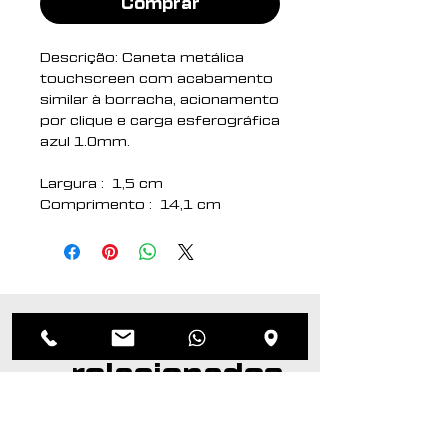
Comprar
Descrição: Caneta metálica
touchscreen com acabamento
similar à borracha, acionamento
por clique e carga esferográfica
azul 1.0mm.
Largura : 1,5 cm
Comprimento : 14,1 cm
Medidas aproximadas para
gravação (CxL): 0,7 cm x 3,5
cm
Peso aproximado (g): 18
Produtos
relacionados