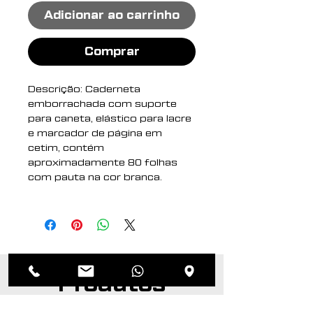
Adicionar ao carrinho
Comprar
Descrição: Caderneta
emborrachada com suporte
para caneta, elástico para lacre
e marcador de página em
cetim, contém
aproximadamente 80 folhas
com pauta na cor branca.
Altura : 17,7 cm
Largura : 12,5 cm
Espessura : 1,2 cm
Medidas aproximadas para
gravação (CxL): 17 cm x 12 cm
Produtos
Peso aproximado (g): 170
relacionados