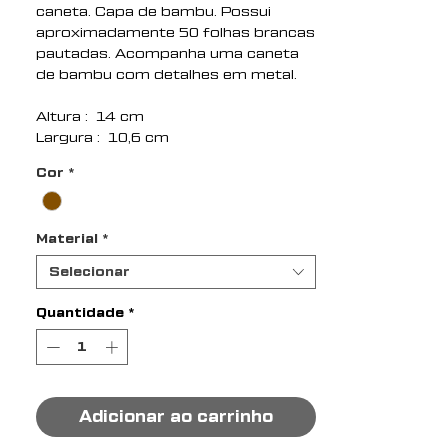
caneta. Capa de bambu. Possui
aproximadamente 50 folhas brancas
pautadas. Acompanha uma caneta
de bambu com detalhes em metal.
Altura : 14 cm
Largura : 10,6 cm
Espessura : 1,5 cm
Cor
*
Medidas aproximadas para
gravação (CxL): Bloco: 12,5 cm x 6,5
cm/ Caneta: 4 cm x 0,5 cm
Material
*
Tamanho total aproximado (CxL):
caneta: 13,8 cm x 1,4 cm
Selecionar
Peso aproximado (g): 108
Quantidade
*
Adicionar ao carrinho