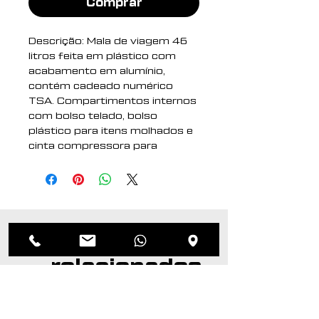
Comprar
Descrição: Mala de viagem 46
litros feita em plástico com
acabamento em alumínio,
contém cadeado numérico
TSA. Compartimentos internos
com bolso telado, bolso
plástico para itens molhados e
cinta compressora para
roupas. A mala possui duas
alças de mãos, puxador retrátil
com regulagem de tamanho e
suporte para celular, suporte
porta bolsa, suporte para copo
Produtos
ou garrafa, quatro rodinhas
360º e apoios laterais.
relacionados
Altura : 57 cm
Largura : 37,5 cm
Profundidade : 24,1 cm