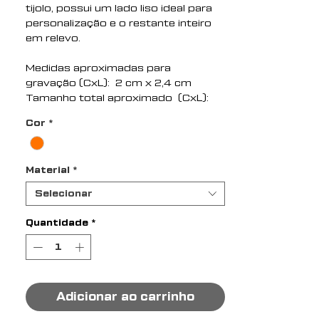
tijolo, possui um lado liso ideal para
personalização e o restante inteiro
em relevo.
Medidas aproximadas para
gravação (CxL): 2 cm x 2,4 cm
Tamanho total aproximado (CxL):
2,7 cm x 3,3 cm
Cor
*
Peso aproximado (g): 10
Material
*
Selecionar
Quantidade
*
Adicionar ao carrinho