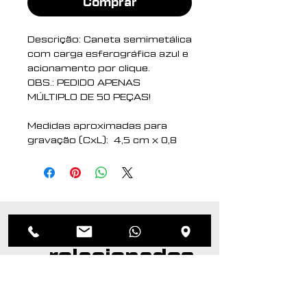
Comprar
Descrição: Caneta semimetálica
com carga esferográfica azul e
acionamento por clique.
OBS.: PEDIDO APENAS
MÚLTIPLO DE 50 PEÇAS!
Medidas aproximadas para
gravação (CxL): 4,5 cm x 0,8
cm
Tamanho total
aproximado (CxL): 14 cm x 1,4
cm
Peso aproximado (g): 14
Produtos
relacionados